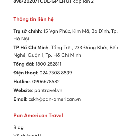
898/2020/TCDL-GP LHQT
cấp lần 2
Thông tin liên hệ
Trụ sở chính
: 15 Vạn Phúc, Kim Mã, Ba Đình, Tp.
Hà Nội
TP Hồ Chí Minh
: Tầng Trệt, 233 Đồng Khởi, Bến
Nghé, Quận 1, Tp. Hồ Chí Minh
Tổng đài
: 1800 282811
Điện thoại
: 024 7308 8899
Hotline
: 0906678582
Website
: pantravel.vn
Email
: cskh@pan-american.vn
Pan American Travel
Blog