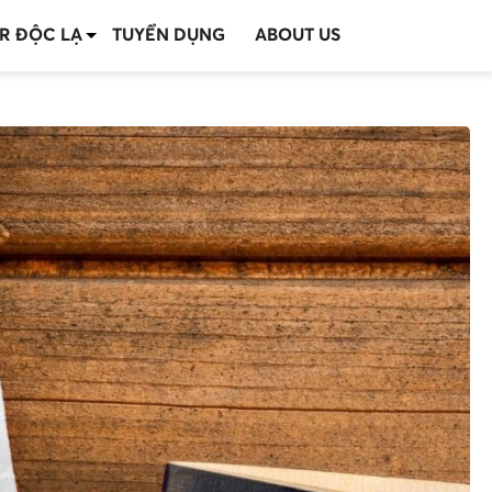
R ĐỘC LẠ
TUYỂN DỤNG
ABOUT US