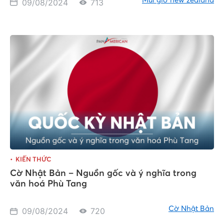
Múi giờ new zealand
09/08/2024
713
KIẾN THỨC
Cờ Nhật Bản – Nguồn gốc và ý nghĩa trong
văn hoá Phù Tang
Cờ Nhật Bản
09/08/2024
720