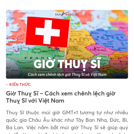
KIẾN THỨC
Giờ Thuỵ Sĩ – Cách xem chênh lệch giờ
Thuỵ Sĩ với Việt Nam
Thuỵ Sĩ thuộc múi giờ GMT+1 tương tự như nhiều
quốc gia Châu Âu khác như Tây Ban Nha, Đức, Bỉ,
Ba Lan. Việc nắm bắt múi giờ Thuỵ Sĩ sẽ giúp quý