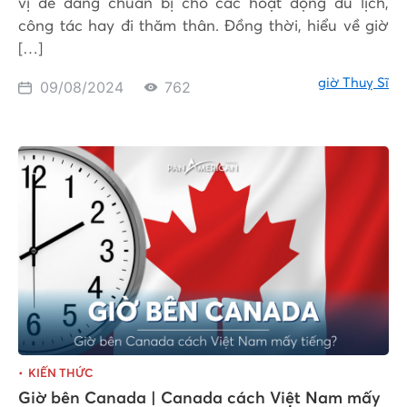
vị dễ dàng chuẩn bị cho các hoạt động du lịch,
công tác hay đi thăm thân. Đồng thời, hiểu về giờ
[…]
giờ Thuỵ Sĩ
09/08/2024
762
KIẾN THỨC
Giờ bên Canada | Canada cách Việt Nam mấy