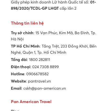
Giấy phép kinh doanh Lữ hành Quốc tế số:
01-
898/2020/TCDL-GP LHQT
cấp lần 2
Thông tin liên hệ
Trụ sở chính
: 15 Vạn Phúc, Kim Mã, Ba Đình, Tp.
Hà Nội
TP Hồ Chí Minh
: Tầng Trệt, 233 Đồng Khởi, Bến
Nghé, Quận 1, Tp. Hồ Chí Minh
Tổng đài
: 1800 282811
Điện thoại
: 024 7308 8899
Hotline
: 0906678582
Website
: pantravel.vn
Email
: cskh@pan-american.vn
Pan American Travel