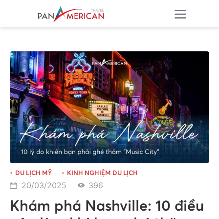
DU LỊCH MỸ
KINH NGHIỆM DU LỊCH
20/03/2025
396
Khám phá Nashville: 10 điều