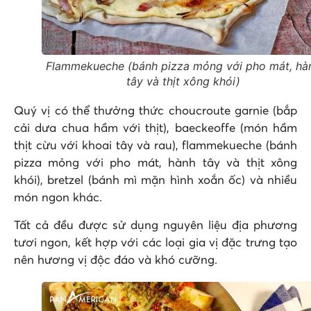
Flammekueche (bánh pizza mỏng với pho mát, hà
tây và thịt xông khói)
Quý vị có thể thưởng thức choucroute garnie (bắp
cải dưa chua hầm với thịt), baeckeoffe (món hầm
thịt cừu với khoai tây và rau), flammekueche (bánh
pizza mỏng với pho mát, hành tây và thịt xông
khói), bretzel (bánh mì mặn hình xoắn ốc) và nhiều
món ngon khác.
Tất cả đều được sử dụng nguyên liệu địa phương
tươi ngon, kết hợp với các loại gia vị đặc trưng tạo
nên hương vị độc đáo và khó cưỡng.