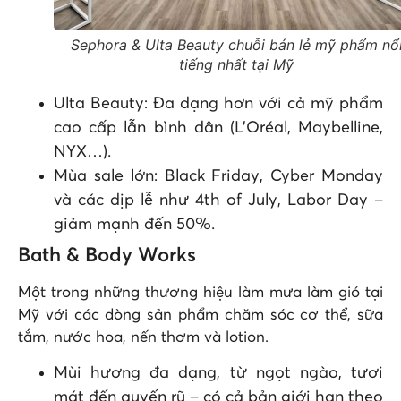
Sephora & Ulta Beauty chuỗi bán lẻ mỹ phẩm nổ
tiếng nhất tại Mỹ
Ulta Beauty: Đa dạng hơn với cả mỹ phẩm
cao cấp lẫn bình dân (L’Oréal, Maybelline,
NYX…).
Mùa sale lớn: Black Friday, Cyber Monday
và các dịp lễ như 4th of July, Labor Day –
giảm mạnh đến 50%.
Bath & Body Works
Một trong những thương hiệu làm mưa làm gió tại
Mỹ với các dòng sản phẩm chăm sóc cơ thể, sữa
tắm, nước hoa, nến thơm và lotion.
Mùi hương đa dạng, từ ngọt ngào, tươi
mát đến quyến rũ – có cả bản giới hạn theo