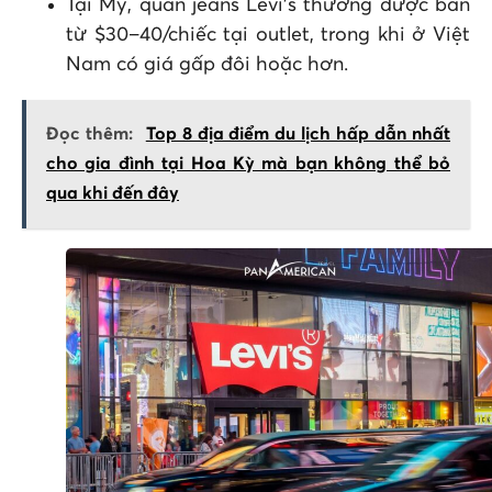
Tại Mỹ, quần jeans Levi’s thường được bán
từ $30–40/chiếc tại outlet, trong khi ở Việt
Nam có giá gấp đôi hoặc hơn.
Đọc thêm:
Top 8 địa điểm du lịch hấp dẫn nhất
cho gia đình tại Hoa Kỳ mà bạn không thể bỏ
qua khi đến đây