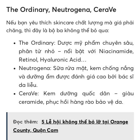
The Ordinary, Neutrogena, CeraVe
Nếu bạn yêu thích skincare chất lượng mà giá phải
chăng, thì đây là bộ ba không thể bỏ qua:
The Ordinary: Dược mỹ phẩm chuyên sâu,
phân tử nhỏ – nổi bật với Niacinamide,
Retinol, Hyaluronic Acid…
Neutrogena: Sữa rửa mặt, kem chống nắng
và dưỡng ẩm được đánh giá cao bởi bác sĩ
da liễu.
CeraVe: Kem dưỡng quốc dân – giàu
ceramide, phục hồi hàng rào bảo vệ da.
Đọc thêm:
5 Lễ hội không thể bỏ lỡ tại Orange
County, Quận Cam