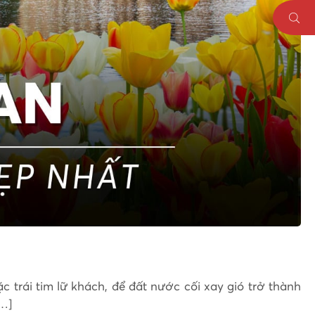
trái tim lữ khách, để đất nước cối xay gió trở thành
…]