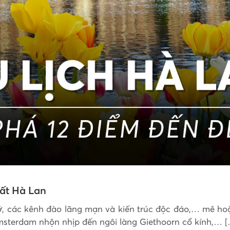
hất Hà Lan
, các kênh đào lãng mạn và kiến trúc độc đáo,… mê hoặc 
sterdam nhộn nhịp đến ngôi làng Giethoorn cổ kính,… [