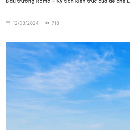
Đấu trường Roma – Kỳ tích kiến trúc của đế chế L
12/08/2024
718