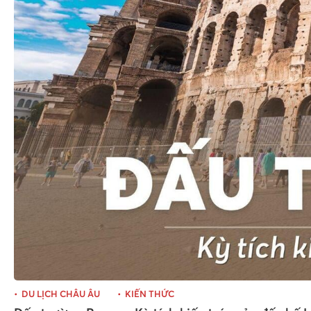
DU LỊCH CHÂU ÂU
KIẾN THỨC