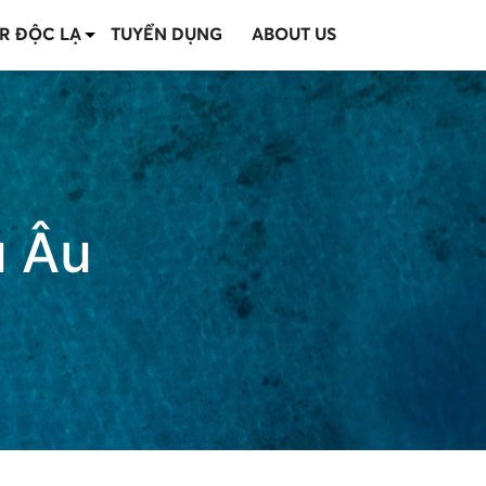
R ĐỘC LẠ
TUYỂN DỤNG
ABOUT US
u Âu