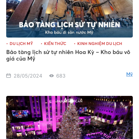
DU LỊCH MỸ
KIẾN THỨC
KINH NGHIỆM DU LỊCH
Bảo tàng lịch sử tự nhiên Hoa Kỳ – Kho báu vô
giá của Mỹ
Mỹ
28/05/2024
683