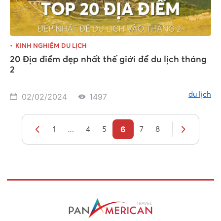
KINH NGHIỆM DU LỊCH
20 Địa điểm đẹp nhất thế giới để du lịch tháng
2
du lịch
02/02/2024
1497
…
6
1
4
5
7
8