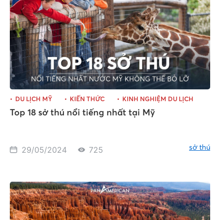
DU LỊCH MỸ
KIẾN THỨC
KINH NGHIỆM DU LỊCH
Top 18 sở thú nổi tiếng nhất tại Mỹ
sở thú
29/05/2024
725