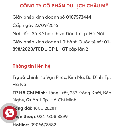
CÔNG TY CỔ PHẦN DU LỊCH CHÂU MỸ
Giấy phép kinh doanh số
0107573444
Cấp ngày 22/09/2016
Nơi cấp: Sở Kế hoạch và Đầu tư Tp. Hà Nội
Giấy phép kinh doanh Lữ hành Quốc tế số:
01-
898/2020/TCDL-GP LHQT
cấp lần 2
Thông tin liên hệ
Trụ sở chính
: 15 Vạn Phúc, Kim Mã, Ba Đình, Tp.
Hà Nội
TP Hồ Chí Minh
: Tầng Trệt, 233 Đồng Khởi, Bến
Nghé, Quận 1, Tp. Hồ Chí Minh
Tổng đài
: 1800 282811
Điện thoại
: 024 7308 8899
Hotline
: 0906678582