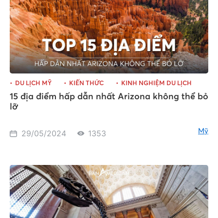
DU LỊCH MỸ
KIẾN THỨC
KINH NGHIỆM DU LỊCH
15 địa điểm hấp dẫn nhất Arizona không thể bỏ
lỡ
Mỹ
29/05/2024
1353