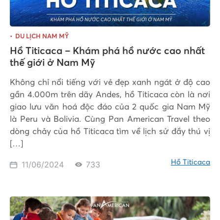
DU LỊCH NAM MỸ
Hồ Titicaca – Khám phá hồ nước cao nhất
thế giới ở Nam Mỹ
Không chỉ nổi tiếng với vẻ đẹp xanh ngát ở độ cao
gần 4.000m trên dãy Andes, hồ Titicaca còn là nơi
giao lưu văn hoá độc đáo của 2 quốc gia Nam Mỹ
là Peru và Bolivia. Cùng Pan American Travel theo
dòng chảy của hồ Titicaca tìm về lịch sử đầy thú vị
[…]
Hồ Titicaca
11/06/2024
733