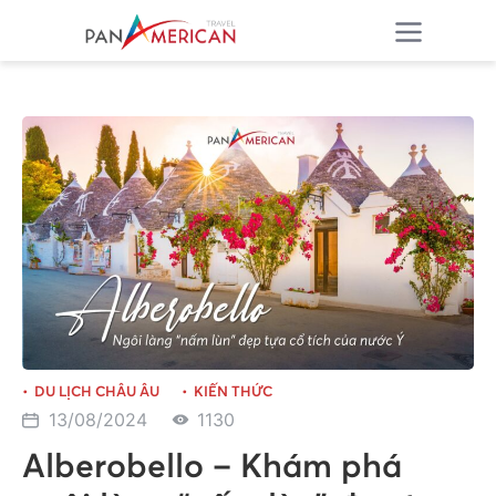
DU LỊCH CHÂU ÂU
KIẾN THỨC
13/08/2024
1130
Alberobello – Khám phá