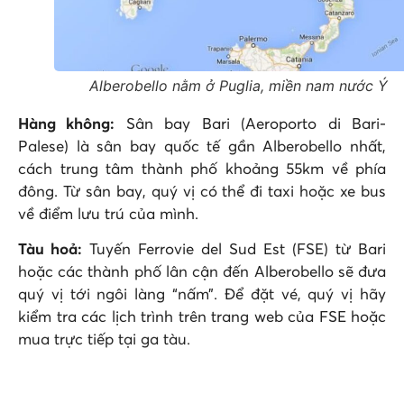
Alberobello nằm ở Puglia, miền nam nước Ý
Hàng không:
Sân bay Bari (Aeroporto di Bari-
Palese) là sân bay quốc tế gần Alberobello nhất,
cách trung tâm thành phố khoảng 55km về phía
đông. Từ sân bay, quý vị có thể đi taxi hoặc xe bus
về điểm lưu trú của mình.
Tàu hoả:
Tuyến Ferrovie del Sud Est (FSE) từ Bari
hoặc các thành phố lân cận đến Alberobello sẽ đưa
quý vị tới ngôi làng “nấm”. Để đặt vé, quý vị hãy
kiểm tra các lịch trình trên trang web của FSE hoặc
mua trực tiếp tại ga tàu.