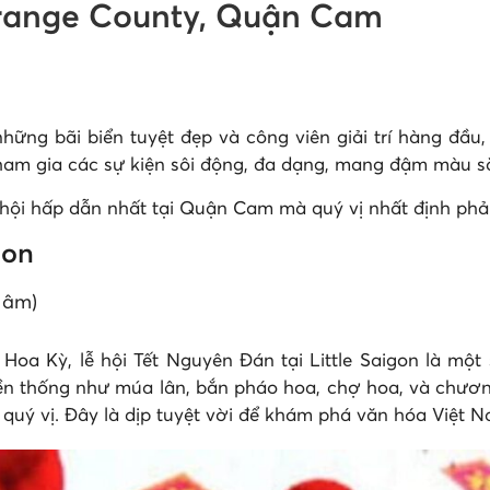
 Orange County, Quận Cam
ững bãi biển tuyệt đẹp và công viên giải trí hàng đầu,
ham gia các sự kiện sôi động, đa dạng, mang đậm màu sắ
lễ hội hấp dẫn nhất tại Quận Cam mà quý vị nhất định phải
gon
h âm)
oa Kỳ, lễ hội Tết Nguyên Đán tại Little Saigon là một 
n thống như múa lân, bắn pháo hoa, chợ hoa, và chương
quý vị. Đây là dịp tuyệt vời để khám phá văn hóa Việt