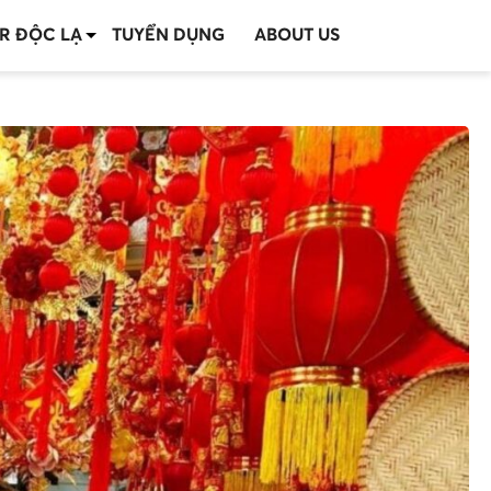
R ĐỘC LẠ
TUYỂN DỤNG
ABOUT US