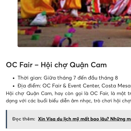
OC Fair – Hội chợ Quận Cam
Thời gian: Giữa tháng 7 đến đầu tháng 8
Địa điểm: OC Fair & Event Center, Costa Mesa
Hội chợ Quận Cam, hay còn gọi là OC Fair, là một tr
dạng với các buổi biểu diễn âm nhạc, trò chơi hội ch
Đọc thêm:
Xin Visa du lịch mỹ mất bao lâu? Những m