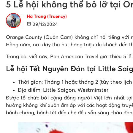
5 Lễ hội không thể bỏ lỡ tại
Hà Trang (Traency)
09/12/2024
Orange County (Quận Cam) không chỉ nổi tiếng với nh
Hằng năm, nơi đây thu hút hàng triệu du khách đến t
Trong bài viết này, Pan American Travel giới thiệu 5 
Lễ hội Tết Nguyên Đán tại Little Sai
Thời gian: Tháng 1 hoặc tháng 2 (tùy theo lịc
Địa điểm: Little Saigon, Westminster
Được tổ chức bởi cộng đồng người Việt lớn nhất tại H
hưởng không khí xuân ấm áp với các hoạt động truyề
bánh chưng, bánh tét đến chè đều sẵn sàng chào đón 