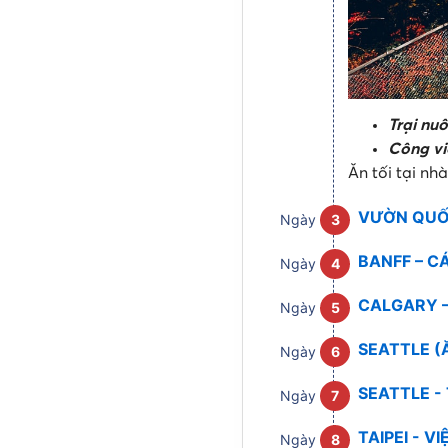
Trại nu
Công vi
Ăn tối tại nh
VƯỜN QUỐC
Ngày
3
BANFF – C
Ngày
4
CALGARY –
Ngày
5
SEATTLE (Ăn
Ngày
6
SEATTLE - 
Ngày
7
TAIPEI - V
Ngày
8