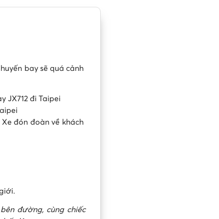
huyến bay sẽ quá cảnh
y JX712 đi Taipei
Taipei
h. Xe đón đoàn về khách
giới.
 bên đường, cùng chiếc