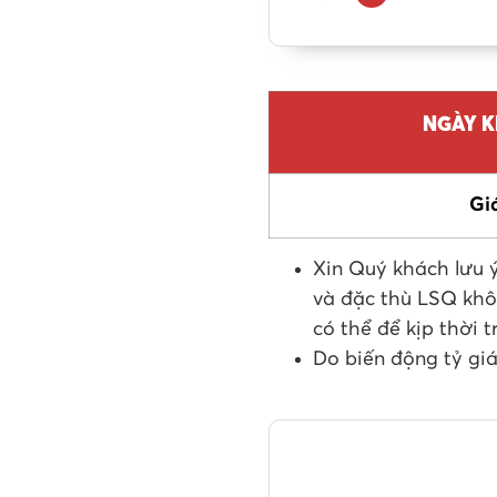
NGÀY K
Gi
Xin Quý khách lưu ý
và đặc thù LSQ khô
có thể để kịp thời t
Do biến động tỷ giá