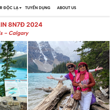
R ĐỘC LẠ
TUYỂN DỤNG
ABOUT US
IN 8N7Đ 2024
s – Calgary