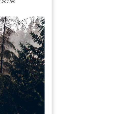
c bốc lên