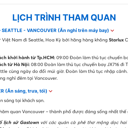
LỊCH TRÌNH THAM QUAN
 SEATTLE - VANCOUVER (Ăn nghỉ trên máy bay)
ừ Việt Nam đi Seattle, Hoa Kỳ bởi hãng hàng không
Starlux
C
ch khởi hành từ Tp.HCM:
09:00 Đoàn làm thủ tục chuyến ba
ch từ Hà Nội:
08:00 Đoàn làm thủ tục chuyến bay JX716 đi 
attle cùng ngày do đổi múi giờ. Đoàn làm thủ tục nhập cản
ng nghỉ đêm tại Vancouver.
(Ăn sáng, trưa, tối)
n sáng tại khách sạn.
hăm quan Vancouver – thành phố được đáng sống nhất thế 
ố lịch sử Gastown
với các quán cà phê thơ mộng dọc hai