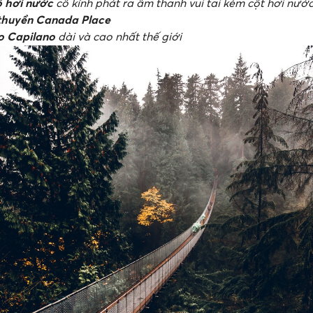
ồ hơi nước
cổ kính phát ra âm thanh vui tai kèm cột hơi nướ
thuyền Canada Place
o Capilano
dài và cao nhất thế giới