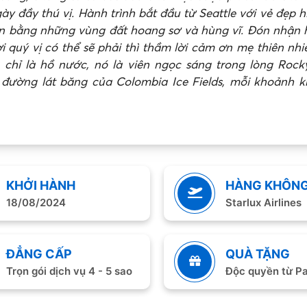
y đầy thú vị. Hành trình bắt đầu từ Seattle với vẻ đẹp h
ạn bằng những vùng đất hoang sơ và hùng vĩ. Đón nhận 
ơi quý vị có thể sẽ phải thì thầm lời cảm ơn mẹ thiên n
 chỉ là hồ nước, nó là viên ngọc sáng trong lòng Rock
 đường lát băng của Colombia Ice Fields, mỗi khoảnh
KHỞI HÀNH
HÀNG KHÔN
18/08/2024
Starlux Airlines
ĐẲNG CẤP
QUÀ TẶNG
Trọn gói dịch vụ 4 - 5 sao
Độc quyền từ Pa