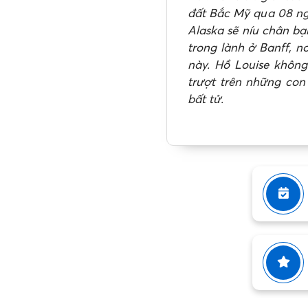
đất Bắc Mỹ qua 08 ngà
Alaska sẽ níu chân b
trong lành ở Banff, n
này. Hồ Louise không
trượt trên những con
bất tử.