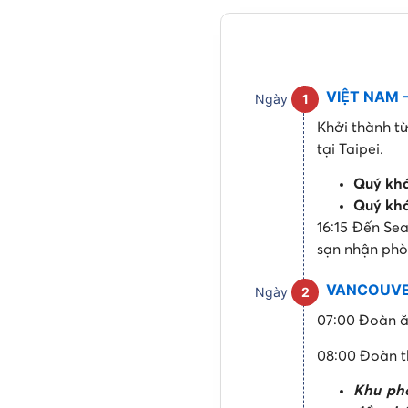
VIỆT NAM –
Ngày
1
Khởi thành t
tại Taipei.
Quý khá
Quý khá
16:15 Đến Se
sạn nhận phò
VANCOUVER 
Ngày
2
07:00 Đoàn ă
08:00 Đoàn t
Khu ph