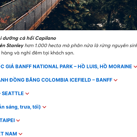
ôi dưỡng cá hồi Capilano
ên Stanley
hơn 1.000 hecta mà phân nửa là rừng nguyên sin
à hàng và nghỉ đêm tại khách sạn.
 GIÁ BANFF NATIONAL PARK – HỒ LUIS, HỒ MORAINE
ÁNH ĐỒNG BĂNG COLOMBIA ICEFIELD – BANFF
 SEATTLE
 sáng, trưa, tối)
TAIPEI
IỆT NAM