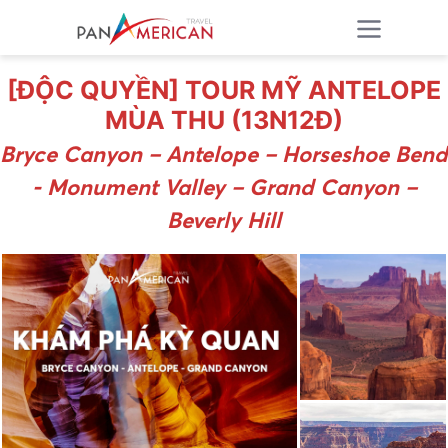
[ĐỘC QUYỀN] TOUR MỸ ANTELOPE
MÙA THU (13N12Đ)
Bryce Canyon – Antelope – Horseshoe Bend
- Monument Valley – Grand Canyon –
Beverly Hill