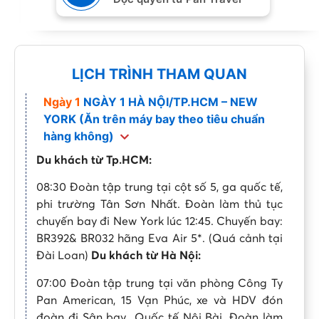
LỊCH TRÌNH THAM QUAN
Ngày 1
NGÀY 1 HÀ NỘI/TP.HCM – NEW
YORK (Ăn trên máy bay theo tiêu chuẩn
hàng không)
Du khách từ Tp.HCM:
08:30 Đoàn tập trung tại cột số 5, ga quốc tế,
phi trường Tân Sơn Nhất. Đoàn làm thủ tục
chuyến bay đi New York lúc 12:45. Chuyến bay:
BR392& BR032 hãng Eva Air 5*. (Quá cảnh tại
Đài Loan)
Du khách từ Hà Nội:
07:00 Đoàn tập trung tại văn phòng Công Ty
Pan American, 15 Vạn Phúc, xe và HDV đón
đoàn đi Sân bay Quốc tế Nội Bài. Đoàn làm