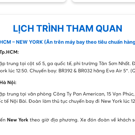
LỊCH TRÌNH THAM QUAN
HCM – NEW YORK (Ăn trên máy bay theo tiêu chuẩn hàn
 Tp.HCM:
p trung tại cột số 5, ga quốc tế, phi trường Tân Sơn Nhất. 
rk lúc 12:50. Chuyến bay: BR392 & BR032 hãng Eva Air 5*. (
Hà Nội:
ập trung tại văn phòng Công Ty Pan American, 15 Vạn Phúc
 tế Nội Bài. Đoàn làm thủ tục chuyến bay đi New York lúc 1
đến
New York
theo giờ địa phương. Xe đón đoàn về khách s