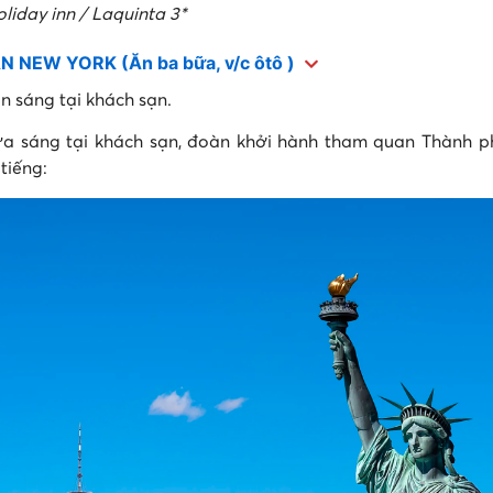
liday inn / Laquinta 3*
 NEW YORK (Ăn ba bữa, v/c ôtô )
n sáng tại khách sạn.
ữa sáng tại khách sạn, đoàn khởi hành tham quan Thành 
 tiếng: