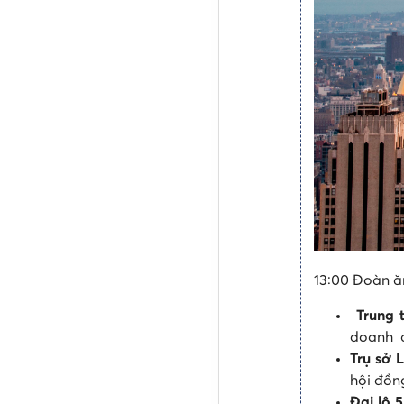
13:00 Đoàn ăn
Trung 
doanh c
Trụ sở 
hội đồn
Đại lộ 