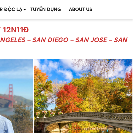
R ĐỘC LẠ
TUYỂN DỤNG
ABOUT US
 12N11Đ
NGELES – SAN DIEGO – SAN JOSE – SAN