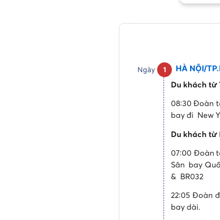
HÀ NỘI/TP.
Ngày
1
Du khách từ
08:30 Đoàn tậ
bay đi New Yo
Du khách từ 
07:00 Đoàn t
Sân bay Quốc
& BR032
22:05 Đoàn 
bay dài.