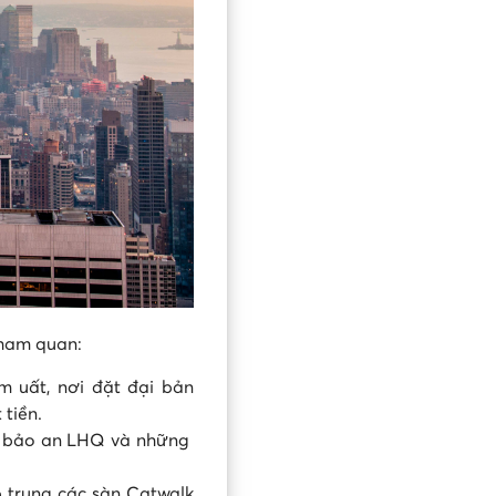
tham quan:
 uất, nơi đặt đại bản
 tiền.
ng bảo an LHQ và những
p trung các sàn Catwalk