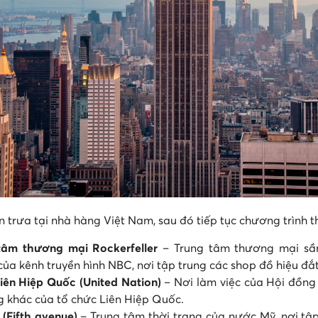
 trưa tại nhà hàng Việt Nam, sau đó tiếp tục chương trình 
tâm thương mại Rockerfeller
– Trung tâm thương mại sầm
ủa kênh truyền hình NBC, nơi tập trung các shop đồ hiệu đắt
Liên Hiệp Quốc (United Nation)
– Nơi làm việc của Hội đồ
g khác của tổ chức Liên Hiệp Quốc.
5 (Fifth avenue)
– Trung tâm thời trang của nước Mỹ, nơi tậ