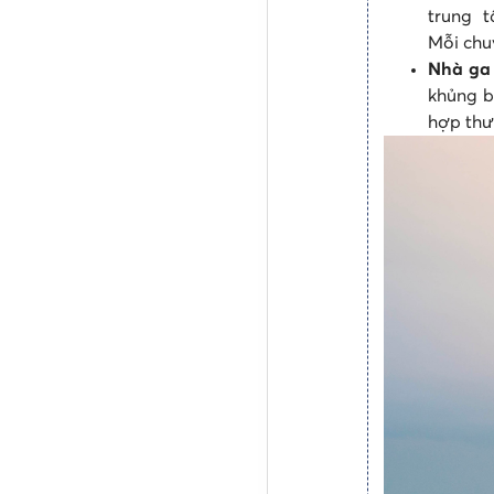
trung t
Mỗi chu
Nhà ga
khủng b
hợp thư