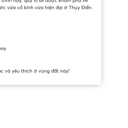
 trình này, quý vị sẽ được khám phá vẻ
c vừa cổ kính vừa hiện đại ở Thụy Điển.
way
ạc và yêu thích ở vùng đất này!