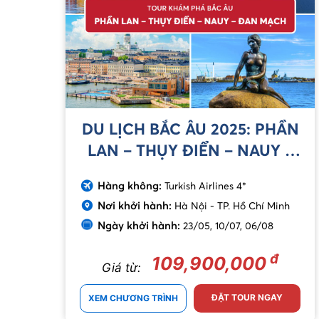
DU LỊCH BẮC ÂU 2025: PHẦN
LAN – THỤY ĐIỂN – NAUY –
ĐAN MẠCH
Hàng không:
Turkish Airlines 4*
Nơi khởi hành:
Hà Nội - TP. Hồ Chí Minh
Ngày khởi hành:
23/05
,
10/07
,
06/08
đ
109,900,000
Giá từ:
ĐẶT TOUR NGAY
XEM CHƯƠNG TRÌNH