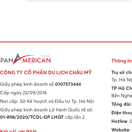
Thông ti
Trụ sở ch
CÔNG TY CỔ PHẦN DU LỊCH CHÂU MỸ
Tp. Hà N
Giấy phép kinh doanh số
0107573444
TP Hồ Ch
Cấp ngày 22/09/2016
Bến Nghé,
Nơi cấp: Sở Kế hoạch và Đầu tư Tp. Hà Nội
Tổng đài
Giấy phép kinh doanh Lữ hành Quốc tế số:
Điện tho
01-898/2020/TCDL-GP LHQT
cấp lần 2
Hotline
:
Website
: