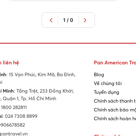
1 / 0
n liên hệ
Pan American Tra
ính
: 15 Vạn Phúc, Kim Mã, Ba Đình,
Blog
ội
Về chúng tôi
í Minh
: Tầng Trệt, 233 Đồng Khởi,
Tuyển dụng
 Quận 1, Tp. Hồ Chí Minh
Chính sách thanh 
: 1800 282811
Chính sách bảo mậ
ại
: 024 7308 8899
Chính sách hoàn h
 0906678582
 pantravel.vn