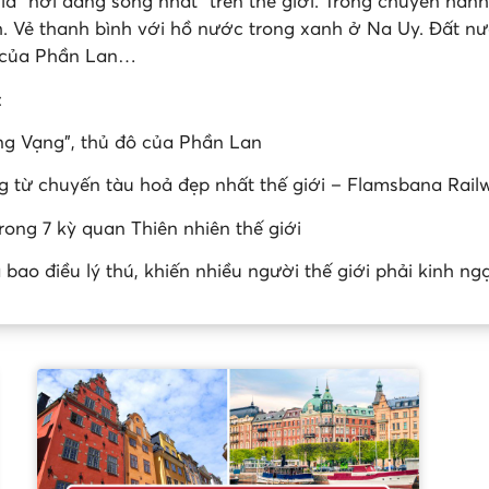
à “nơi đáng sống nhất” trên thế giới. Trong chuyến hành
 Vẻ thanh bình với hồ nước trong xanh ở Na Uy. Đất nướ
t của Phần Lan…
:
ng Vạng”, thủ đô của Phần Lan
từ chuyến tàu hoả đẹp nhất thế giới – Flamsbana Rail
rong 7 kỳ quan Thiên nhiên thế giới
ao điều lý thú, khiến nhiều người thế giới phải kinh ng