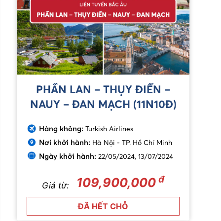
PHẦN LAN – THỤY ĐIỂN –
NAUY – ĐAN MẠCH (11N10Đ)
Hàng không:
Turkish Airlines
Nơi khởi hành:
Hà Nội - TP. Hồ Chí Minh
Ngày khởi hành:
22/05/2024, 13/07/2024
đ
109,900,000
Giá từ:
ĐÃ HẾT CHỖ