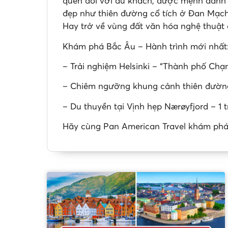
quên đối với du khách, được mệnh danh l
đẹp như thiên đường cổ tích ở Đan Mạch.
Hay trở về vùng đất văn hóa nghệ thuậ
Khám phá Bắc Âu – Hành trình mới nhất
– Trải nghiệm Helsinki – “Thành phố Chạ
– Chiêm ngưỡng khung cảnh thiên đường 
– Du thuyền tại Vịnh hẹp Nærøyfjord – 1 t
Hãy cùng Pan American Travel khám phá b