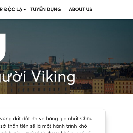
R ĐỘC LẠ
TUYỂN DỤNG
ABOUT US
 vùng đất đắt đỏ và băng giá nhất Châu
sở thần tiên sẽ là một hành trình khó